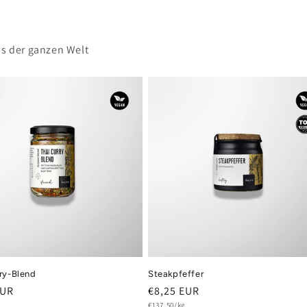
us der ganzen Welt
ry-Blend
Steakpfeffer
er
EUR
Normaler
€8,25 EUR
s
Grundpreis
€137,50/kg