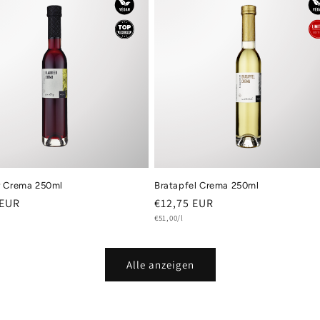
r Crema 250ml
Bratapfel Crema 250ml
er
 EUR
Normaler
€12,75 EUR
s
Grundpreis
Preis
€51,00/l
Alle anzeigen