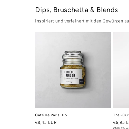
Dips, Bruschetta & Blends
inspiriert und verfeinert mit den Gewürzen a
Café de Paris Dip
Thai-Cur
Normaler
€8,45 EUR
Normal
€6,95 
Grundprei
€106,92/kg