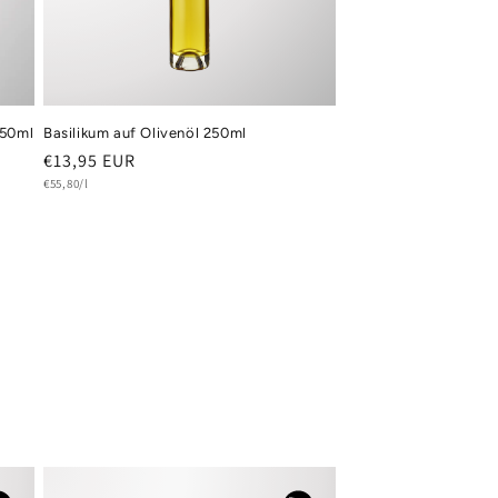
250ml
Basilikum auf Olivenöl 250ml
Normaler
€13,95 EUR
Grundpreis
Preis
€55,80/l