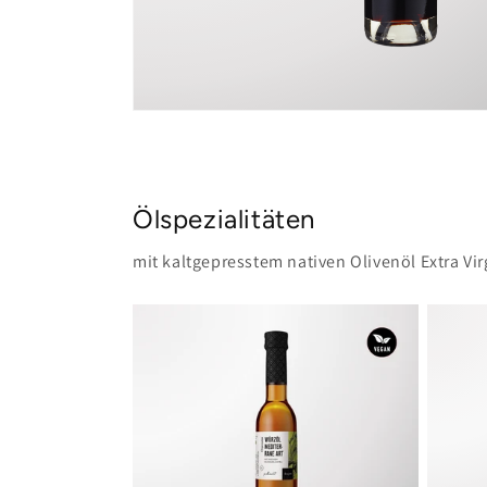
Medien
1
in
Modal
öffnen
Ölspezialitäten
mit kaltgepresstem nativen Olivenöl Extra Vir