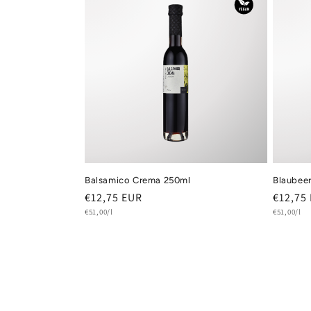
Balsamico Crema 250ml
Blaubee
Normaler
€12,75 EUR
Normal
€12,75
Grundpreis
Grundprei
Preis
€51,00/l
Preis
€51,00/l