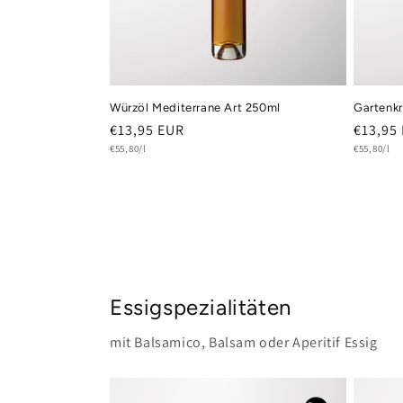
Würzöl Mediterrane Art 250ml
Gartenkr
Normaler
€13,95 EUR
Normal
€13,95
Grundpreis
Grundprei
Preis
€55,80/l
Preis
€55,80/l
Essigspezialitäten
mit Balsamico, Balsam oder Aperitif Essig