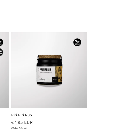
Piri Piri Rub
Normaler
€7,95 EUR
Grundpreis
€144,55/kg