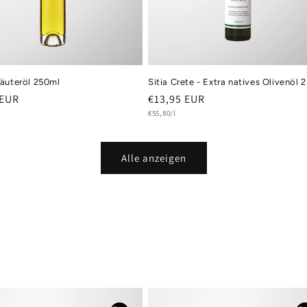
äuteröl 250ml
Sitia Crete - Extra natives Olivenöl 
er
 EUR
Normaler
€13,95 EUR
s
Grundpreis
Preis
€55,80/l
Alle anzeigen