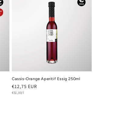
Cassis-Orange Aperitif Essig 250ml
Normaler
€12,75 EUR
Grundpreis
Preis
€51,00/l