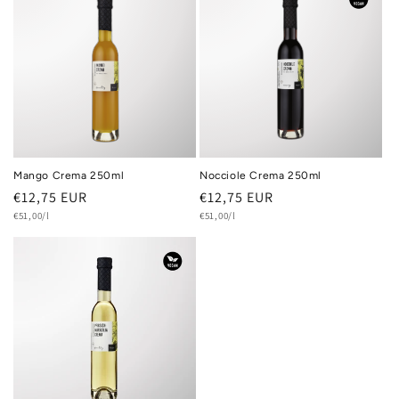
Mango Crema 250ml
Nocciole Crema 250ml
Normaler
€12,75 EUR
Normaler
€12,75 EUR
Grundpreis
Grundpreis
Preis
€51,00/l
Preis
€51,00/l