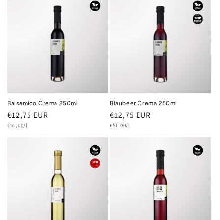
Balsamico Crema 250ml
Blaubeer Crema 250ml
Normaler
€12,75 EUR
Normaler
€12,75 EUR
Grundpreis
Grundpreis
Preis
€51,00/l
Preis
€51,00/l