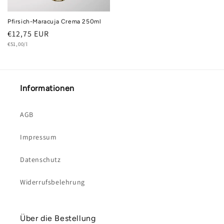
Pfirsich-Maracuja Crema 250ml
Normaler
€12,75 EUR
Grundpreis
Preis
€51,00/l
Informationen
AGB
Impressum
Datenschutz
Widerrufsbelehrung
Über die Bestellung