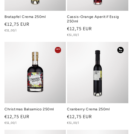
Bratapfel Crema 250ml
Cassis-Orange Aperitif Essig
250ml
Normaler
€12,75 EUR
Normaler
€12,75 EUR
Grundpreis
Preis
€51,00/l
Grundpreis
Preis
€51,00/l
Christmas Balsamico 250ml
Cranberry Crema 250ml
Normaler
€12,75 EUR
Normaler
€12,75 EUR
Grundpreis
Grundpreis
Preis
€51,00/l
Preis
€51,00/l