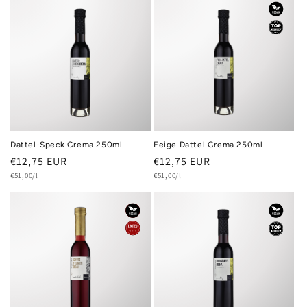
Dattel-Speck Crema 250ml
Feige Dattel Crema 250ml
Normaler
€12,75 EUR
Normaler
€12,75 EUR
Grundpreis
Grundpreis
Preis
€51,00/l
Preis
€51,00/l