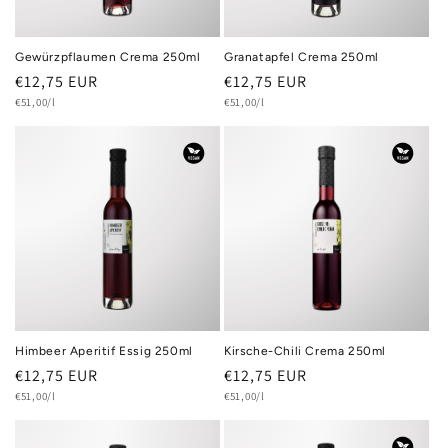
Gewürzpflaumen Crema 250ml
Granatapfel Crema 250ml
Normaler
€12,75 EUR
Normaler
€12,75 EUR
Grundpreis
Grundpreis
Preis
€51,00/l
Preis
€51,00/l
Himbeer Aperitif Essig 250ml
Kirsche-Chili Crema 250ml
Normaler
€12,75 EUR
Normaler
€12,75 EUR
Grundpreis
Grundpreis
Preis
€51,00/l
Preis
€51,00/l