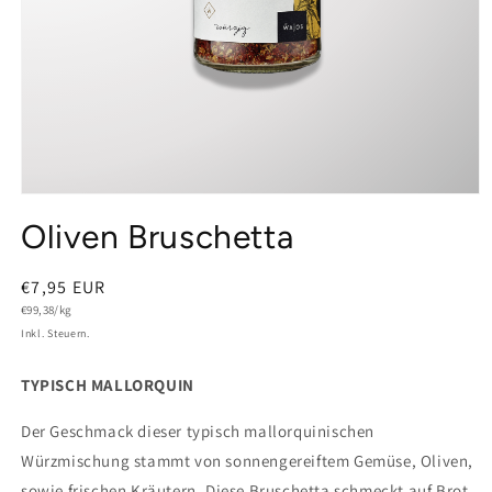
Medien
1
Oliven Bruschetta
in
Modal
öffnen
Normaler
€7,95 EUR
Grundpreis
Preis
€99,38/kg
Inkl. Steuern.
TYPISCH MALLORQUIN
Der Geschmack dieser typisch mallorquinischen
Würzmischung stammt von sonnengereiftem Gemüse, Oliven,
sowie frischen Kräutern. Diese Bruschetta schmeckt auf Brot