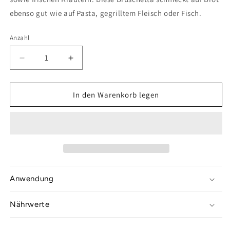
ebenso gut wie auf Pasta, gegrilltem Fleisch oder Fisch.
Anzahl
Anzahl
Verringere
Erhöhe
die
die
Menge
Menge
für
für
In den Warenkorb legen
Oliven
Oliven
Bruschetta
Bruschetta
Anwendung
Nährwerte