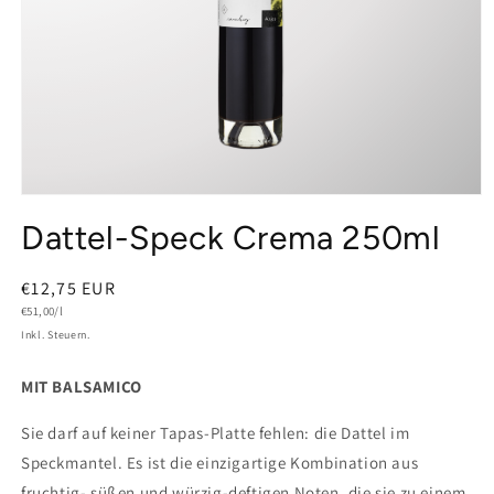
Medien
1
Dattel-Speck Crema 250ml
in
Modal
öffnen
Normaler
€12,75 EUR
Grundpreis
Preis
€51,00/l
Inkl. Steuern.
MIT BALSAMICO
Sie darf auf keiner Tapas-Platte fehlen: die Dattel im
Speckmantel. Es ist die einzigartige Kombination aus
fruchtig- süßen und würzig-deftigen Noten, die sie zu einem