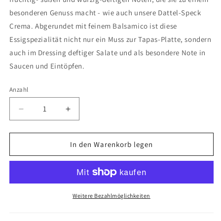
besonderen Genuss macht - wie auch unsere Dattel-Speck
Crema. Abgerundet mit feinem Balsamico ist diese
Essigspezialität nicht nur ein Muss zur Tapas-Platte, sondern
auch im Dressing deftiger Salate und als besondere Note in
Saucen und Eintöpfen.
Anzahl
Anzahl
Verringere
Erhöhe
die
die
Menge
Menge
für
für
In den Warenkorb legen
Dattel-
Dattel-
Speck
Speck
Crema
Crema
250ml
250ml
Weitere Bezahlmöglichkeiten