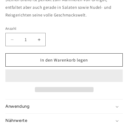
entfaltet aber auch gerade in Salaten sowie Nudel- und
Reisgerichten seine volle Geschmackswelt.
Anzahl
Anzahl
Verringere
Erhöhe
die
die
Menge
Menge
für
für
In den Warenkorb legen
Sizilien
Sizilien
Blend
Blend
Anwendung
Nährwerte