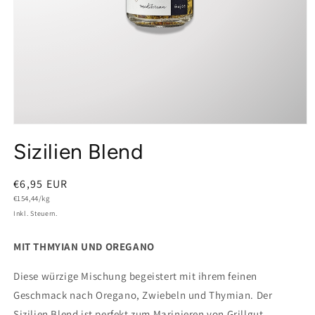
Medien
1
Sizilien Blend
in
Modal
öffnen
Normaler
€6,95 EUR
Grundpreis
Preis
€154,44/kg
Inkl. Steuern.
MIT THMYIAN UND OREGANO
Diese würzige Mischung begeistert mit ihrem feinen
Geschmack nach Oregano, Zwiebeln und Thymian. Der
Sizilien Blend ist perfekt zum Marinieren von Grillgut,